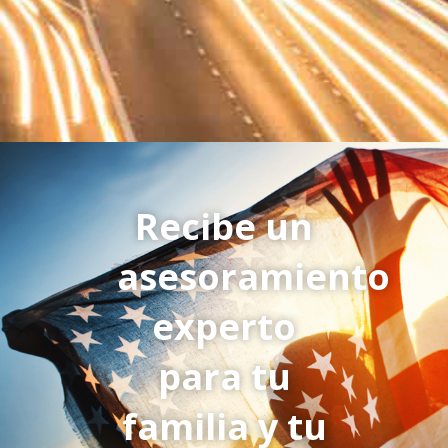
Recibe un
asesoramiento
experto
para tu
familia y tu