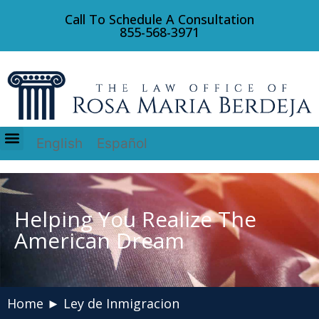
Call To Schedule A Consultation
855-568-3971
English
Español
Acerca de Nosotros
Ley de Inmigracion
Helping You Realize The
American Dream
Home
►
Ley de Inmigracion